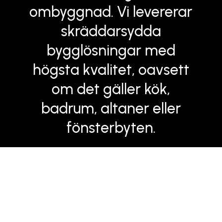
ombyggnad. Vi levererar
skräddarsydda
bygglösningar med
högsta kvalitet, oavsett
om det gäller kök,
badrum, altaner eller
fönsterbyten.
Halvorstorps Bygg AB
är ett erfaret
byggföretag med fokus på kvalitet och
kundnöjdhet. Vi erbjuder professionella