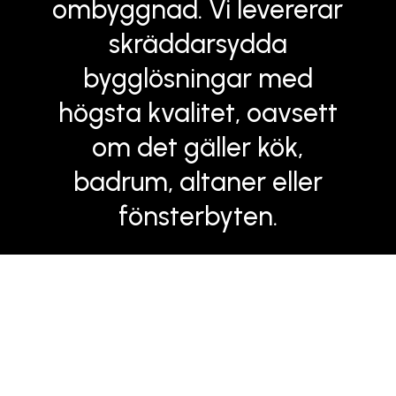
ombyggnad. Vi levererar
skräddarsydda
bygglösningar med
högsta kvalitet, oavsett
om det gäller kök,
badrum, altaner eller
fönsterbyten.
Halvorstorps Bygg AB är ett erfaret
byggföretag med fokus på kvalitet och
kundnöjdhet. Vi erbjuder professionella